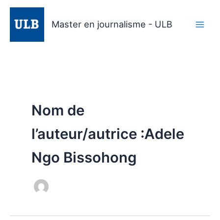
Aller
au
Master en journalisme - ULB
contenu
Nom de
l’auteur/autrice :Adele
Ngo Bissohong