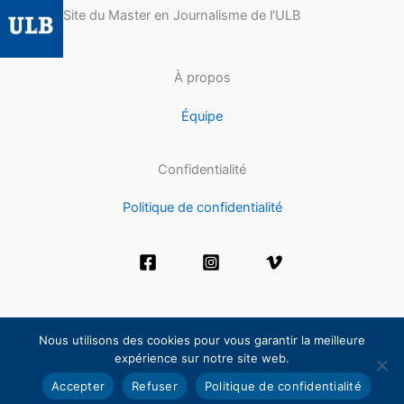
Site du Master en Journalisme de l'ULB
À propos
Équipe
Confidentialité
Politique de confidentialité
Nous utilisons des cookies pour vous garantir la meilleure
expérience sur notre site web.
Copyright © 2026 - Master en journalisme - ULB
Accepter
Refuser
Politique de confidentialité