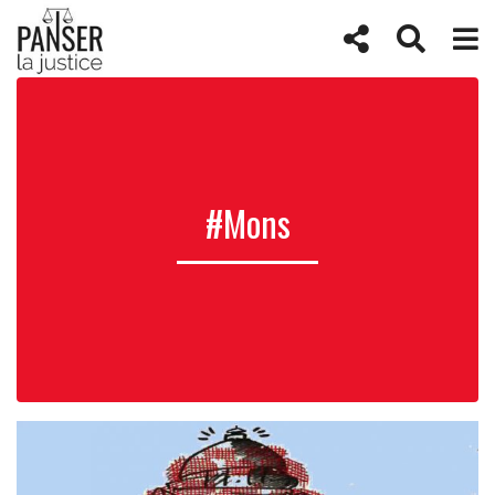
#Mons