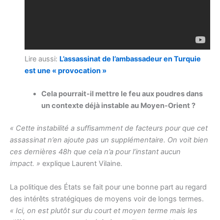
Lire aussi:
L’assassinat de l’ambassadeur en Turquie
est une « provocation »
Cela pourrait-il mettre le feu aux poudres dans
un contexte déjà instable au Moyen-Orient ?
« Cette instabilité a suffisamment de facteurs pour que cet
assassinat n’en ajoute pas un supplémentaire. On voit bien
ces dernières 48h que cela n’a pour l’instant aucun
impact. »
explique Laurent Vilaine.
La politique des États se fait pour une bonne part au regard
des intérêts stratégiques de moyens voir de longs termes.
« Ici, on est plutôt sur du court et moyen terme mais les