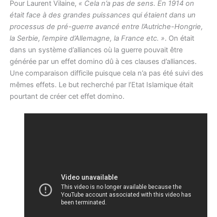
Pour Laurent Vilaine,
« Cela n’a pas de sens. En 1914 on
était face à des grandes puissances qui étaient dans un
processus de pré-guerre avancé entre l’Autriche-Hongrie,
la Serbie, l’empire d’Allemagne, la France etc. »
. On était
dans un système d’alliances où la guerre pouvait être
générée par un effet domino dû à ces clauses d’alliances.
Une comparaison difficile puisque cela n’a pas été suivi des
mêmes effets. Le but recherché par l’Etat Islamique était
pourtant de créer cet effet domino.