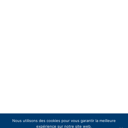
Nous utilisons des cookies pour vous garantir la meilleure
expérience sur notre site web.