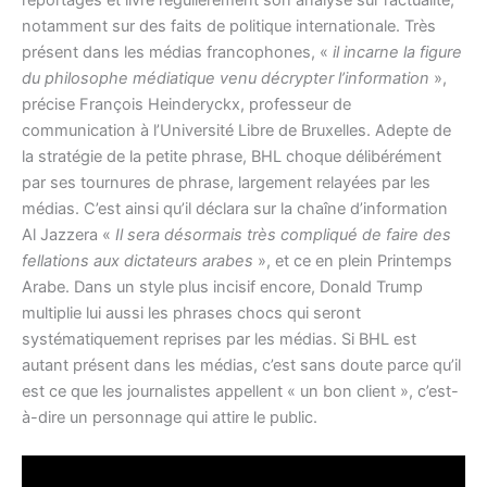
notamment sur des faits de politique internationale. Très
présent dans les médias francophones, «
il incarne la figure
du philosophe médiatique venu décrypter l’information
»,
précise François Heinderyckx, professeur de
communication à l’Université Libre de Bruxelles. Adepte de
la stratégie de la petite phrase, BHL choque délibérément
par ses tournures de phrase, largement relayées par les
médias. C’est ainsi qu’il déclara sur la chaîne d’information
Al Jazzera «
Il sera désormais très compliqué de faire des
fellations aux dictateurs arabes
», et ce en plein Printemps
Arabe. Dans un style plus incisif encore, Donald Trump
multiplie lui aussi les phrases chocs qui seront
systématiquement reprises par les médias. Si BHL est
autant présent dans les médias, c’est sans doute parce qu’il
est ce que les journalistes appellent « un bon client », c’est-
à-dire un personnage qui attire le public.