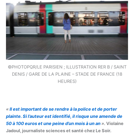
©PHOTOPQR/LE PARISIEN ; ILLUSTRATION RER B / SAINT
DENIS / GARE DE LA PLAINE – STADE DE FRANCE (18
HEURES)
«
Il est important de se rendre à la police et de porter
plainte. Si l’auteur est identifié, il risque une amende de
50 à 100 euros et une peine d’un mois à un an
».
Violaine
Jadoul, journaliste sciences et santé chez Le Soir.