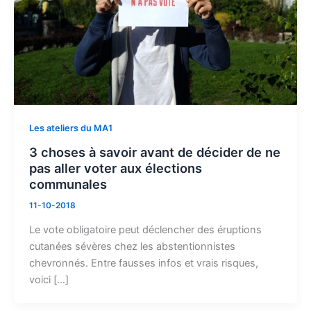
Les ateliers du MA1
3 choses à savoir avant de décider de ne
pas aller voter aux élections
communales
11-10-2018
Le vote obligatoire peut déclencher des éruptions
cutanées sévères chez les abstentionnistes
chevronnés. Entre fausses infos et vrais risques,
voici […]